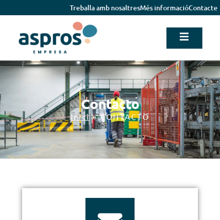
Treballa amb nosaltres
Més informació
Contacte
Contacto
Inici
»
CONTACTO