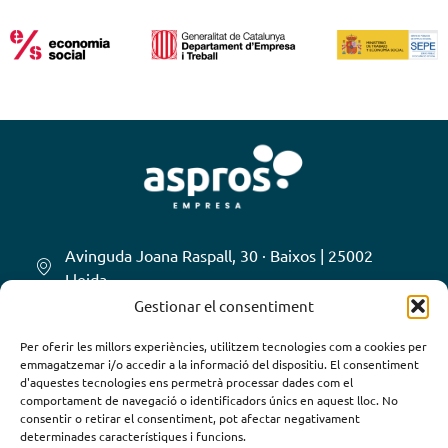
Avinguda Joana Raspall, 30 · Baixos | 25002
Lleida
Gestionar el consentiment
973 278 087
670 70 09 63
Per oferir les millors experiències, utilitzem tecnologies com a cookies per
emmagatzemar i/o accedir a la informació del dispositiu. El consentiment
hola@asprosempresa.cat
d'aquestes tecnologies ens permetrà processar dades com el
comportament de navegació o identificadors únics en aquest lloc. No
SEGUEIX-NOS
consentir o retirar el consentiment, pot afectar negativament
determinades característiques i funcions.