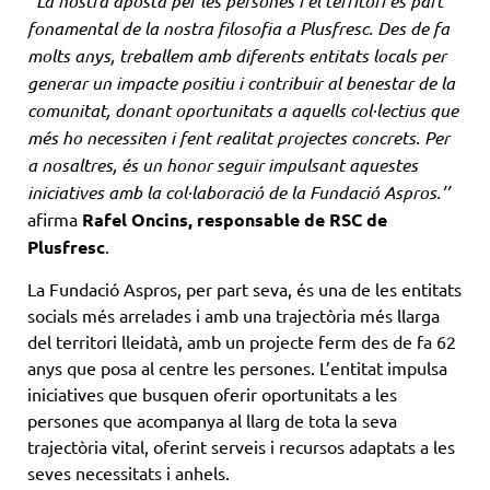
‘’La nostra aposta per les persones i el territori és part
fonamental de la nostra filosofia a Plusfresc. Des de fa
molts anys, treballem amb diferents entitats locals per
generar un impacte positiu i contribuir al benestar de la
comunitat, donant oportunitats a aquells col·lectius que
més ho necessiten i fent realitat projectes concrets. Per
a nosaltres, és un honor seguir impulsant aquestes
iniciatives amb la col·laboració de la Fundació Aspros.’’
afirma
Rafel Oncins, responsable de RSC de
Plusfresc
.
La Fundació Aspros, per part seva, és una de les entitats
socials més arrelades i amb una trajectòria més llarga
del territori lleidatà, amb un projecte ferm des de fa 62
anys que posa al centre les persones. L’entitat impulsa
iniciatives que busquen oferir oportunitats a les
persones que acompanya al llarg de tota la seva
trajectòria vital, oferint serveis i recursos adaptats a les
seves necessitats i anhels.