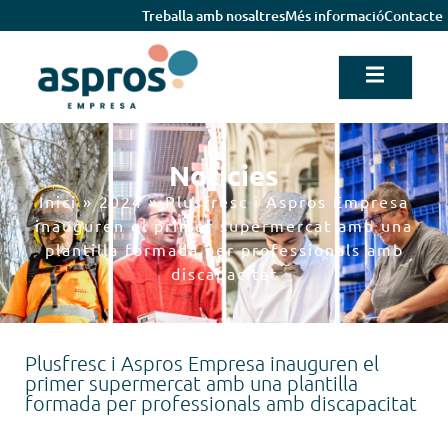
Treballa amb nosaltres
Més informació
Contacte
Notícies
Inici
»
2024
»
Plusfresc i Aspros Empresa
inauguren el primer supermercat amb una
plantilla formada per professionals amb
discapacitat
Plusfresc i Aspros Empresa inauguren el
primer supermercat amb una plantilla
formada per professionals amb discapacitat