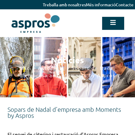
Treballa amb nosaltres
Més informació
Contacte
Notícies
Inici
»
Actualitat
»
Sopars de Nadal
d’empresa amb Moments by Aspros
Sopars de Nadal d’empresa amb Moments
by Aspros
El servei de càtering i restauració d’Aspros Empresa,