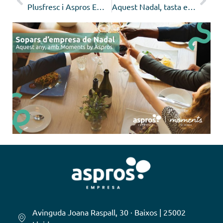
Plusfresc i Aspros Empresa inauguren el primer supermercat amb una plantilla formada per professionals amb discapacitat
Aquest Nadal, tasta el nostre rodó de pollastre
Avinguda Joana Raspall, 30 · Baixos | 25002